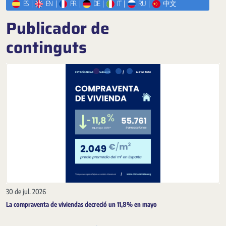
ES
|
EN
|
FR
|
DE
|
IT
|
RU
|
中文
Publicador de
continguts
Anterior
next-n
30 de jul. 2026
La compraventa de viviendas decreció un 11,8% en mayo