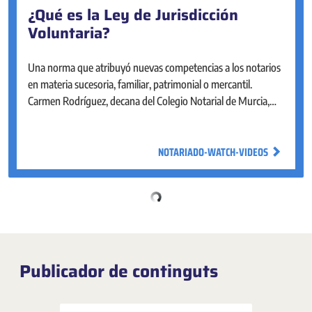
¿Qué es la Ley de Jurisdicción
Portal Estadístico del Notariado
Voluntaria?
El Portal Estadístico del Notariado está diseñado para facilitar
la consulta y el análisis del mercado inmobiliario en nuestro
Una norma que atribuyó nuevas competencias a los notarios
país. Cuenta con un mapa de fácil navegación, visual e
en materia sucesoria, familiar, patrimonial o mercantil.
interactivo para explorar y obtener los principales indicadores
Carmen Rodríguez, decana del Colegio Notarial de Murcia,
sobre la vivienda.
nos cuenta con qué objetivo nació y a qué problemas dio
respuesta.
NOTARIADO-WATCH-VIDEOS
NOTARIADO-WATCH-VIDEOS
Publicador de continguts