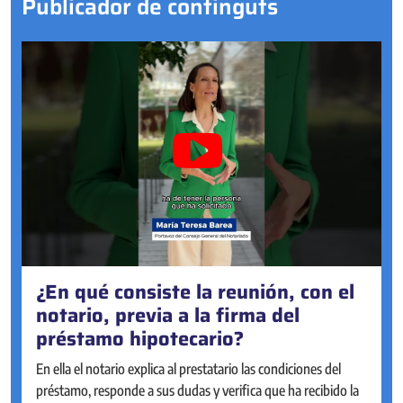
Publicador de continguts
¿En qué consiste la reunión, con el
¿Se pueden otorgar actos
notario, previa a la firma del
societarios online?
préstamo hipotecario?
Sí. Desde 2023, la mayoría de actos societarios pueden
realizarse online, en la Sede Electrónica Notarial, de forma ágil
En ella el notario explica al prestatario las condiciones del
y accesible, con la misma seguridad que de manera presencial
préstamo, responde a sus dudas y verifica que ha recibido la