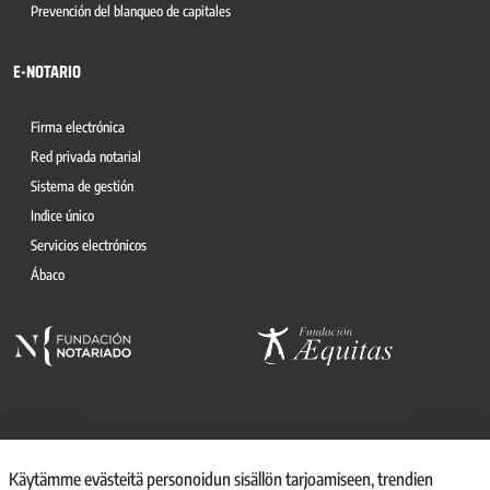
Prevención del blanqueo de capitales
E-NOTARIO
Firma electrónica
Red privada notarial
Sistema de gestión
Indice único
Servicios electrónicos
Ábaco
© 2026, CONSEJO GENERAL DEL NOTARIO
Käytämme evästeitä personoidun sisällön tarjoamiseen, trendien