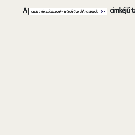
A
cimkéjű t
centro de información estadística del notariado