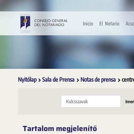
Ugrás a fő tartalomhoz
Inicio
El Notario
Acu
Nyitólap
Sala de Prensa
Notas de prensa
centr
Kulcsszavak
Innen
Tartalom megjelenítő