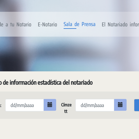
Sala de Prensa
de a tu Notario
E-Notario
El Notariado inf
o de información estadística del notariado
Címze
:
tt