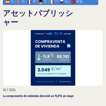
ES
|
EN
|
FR
|
DE
|
IT
|
RU
|
中文
アセットパブリッシ
ャー
前へ
next-n
30 7 2026
La compraventa de viviendas decreció un 11,8% en mayo