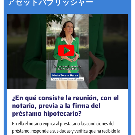
アセットパブリッシャー
¿En qué consiste la reunión, con el
¿Se pueden otorgar actos
notario, previa a la firma del
societarios online?
préstamo hipotecario?
Sí. Desde 2023, la mayoría de actos societarios pueden
realizarse online, en la Sede Electrónica Notarial, de forma ágil
En ella el notario explica al prestatario las condiciones del
y accesible, con la misma seguridad que de manera presencial
préstamo, responde a sus dudas y verifica que ha recibido la