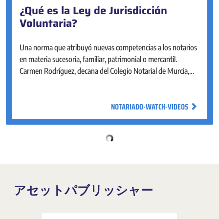
¿Qué es la Ley de Jurisdicción
Portal Estadístico del Notariado
Voluntaria?
El Portal Estadístico del Notariado está diseñado para facilitar
la consulta y el análisis del mercado inmobiliario en nuestro
Una norma que atribuyó nuevas competencias a los notarios
país. Cuenta con un mapa de fácil navegación, visual e
en materia sucesoria, familiar, patrimonial o mercantil.
interactivo para explorar y obtener los principales indicadores
Carmen Rodríguez, decana del Colegio Notarial de Murcia,
sobre la vivienda.
nos cuenta con qué objetivo nació y a qué problemas dio
respuesta.
NOTARIADO-WATCH-VIDEOS
NOTARIADO-WATCH-VIDEOS
アセットパブリッシャー