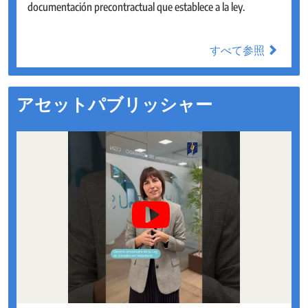
en la notaría. La intervención notarial garantiza la legalidad y
documentación precontractual que establece a la ley.
la seguridad jurídica de los actos mercantiles que realizan
pequeñas y medianas empresas: los notarios acompañan a
すべて参照
すべて参照
las pymes desde su constitución y a lo largo de toda su
andadura empresarial.
アセットパブリッシャー