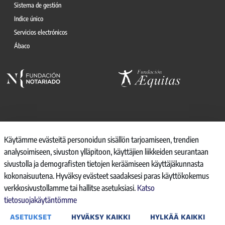
Sistema de gestión
Indice único
Servicios electrónicos
Ábaco
© 2026, CONSEJO GENERAL DEL NOTARIO
Käytämme evästeitä personoidun sisällön tarjoamiseen, trendien
analysoimiseen, sivuston ylläpitoon, käyttäjien liikkeiden seurantaan
CANAL INTERNO DE INFORMACIÓN
sivustolla ja demografisten tietojen keräämiseen käyttäjäkunnasta
REGISTRO DE ACTIVIDADES DE TRATAMIENTO
kokonaisuutena. Hyväksy evästeet saadaksesi paras käyttökokemus
AVISO LEGAL
verkkosivustollamme tai hallitse asetuksiasi.
Katso
POLÍTICA DE PRIVACIDAD
tietosuojakäytäntömme
POLÍTICA DE COOKIES
ACCESIBILIDAD
ASETUKSET
HYVÄKSY KAIKKI
HYLKÄÄ KAIKKI