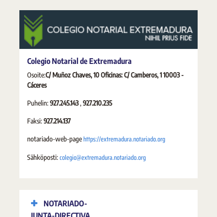
Colegio Notarial de Extremadura
Osoite:
C/ Muñoz Chaves, 10 Oficinas: C/ Camberos, 1 10003 -
Cáceres
Puhelin:
927.245.143
,
927.210.235
Faksi:
927.214.137
https://extremadura.notariado.org
notariado-web-page
colegio@extremadura.notariado.org
Sähköposti:
NOTARIADO-
JUNTA-DIRECTIVA