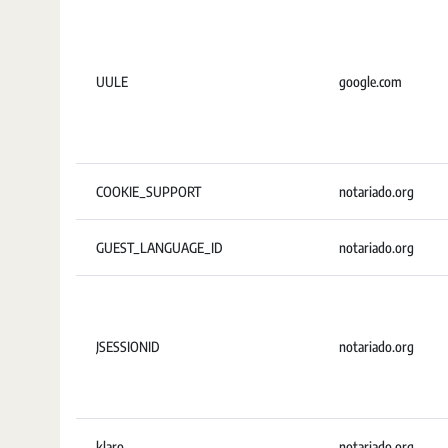
UULE
google.com
COOKIE_SUPPORT
notariado.org
GUEST_LANGUAGE_ID
notariado.org
JSESSIONID
notariado.org
klaro
notariado.org