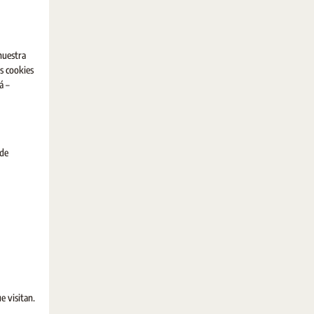
 nuestra
s cookies
á –
 de
e visitan.