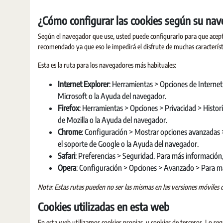
¿Cómo configurar las cookies según su na
Según el navegador que use, usted puede configurarlo para que acepte 
recomendado ya que eso le impedirá el disfrute de muchas característic
Esta es la ruta para los navegadores más habituales:
Internet Explorer
: Herramientas > Opciones de Internet
Microsoft o la Ayuda del navegador.
Firefox
: Herramientas > Opciones > Privacidad > Histor
de Mozilla o la Ayuda del navegador.
Chrome
: Configuración > Mostrar opciones avanzadas 
el soporte de Google o la Ayuda del navegador.
Safari
: Preferencias > Seguridad. Para más información
Opera
: Configuración > Opciones > Avanzado > Para má
Nota: Estas rutas pueden no ser las mismas en las versiones móviles 
Cookies utilizadas en esta web
En esta web utilizamos cookies propias, y cookies de terceros. Lo segu