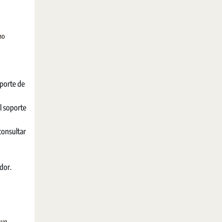
no
oporte de
l soporte
consultar
dor.
que