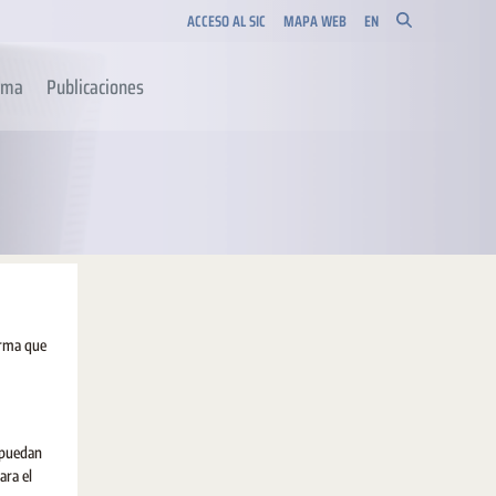
ACCESO AL SIC
MAPA WEB
EN
orma
Publicaciones
orma que
 puedan
ara el