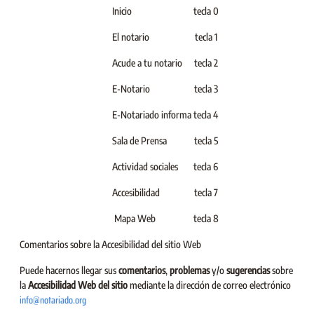
Inicio
tecla 0
El notario
tecla 1
Acude a tu notario
tecla 2
E-Notario
tecla 3
E-Notariado informa
tecla 4
Sala de Prensa
tecla 5
Actividad sociales
tecla 6
Accesibilidad
tecla 7
Mapa Web
tecla 8
Comentarios sobre la Accesibilidad del sitio Web
Puede hacernos llegar sus
comentarios
,
problemas
y/o
sugerencias
sobre
la
Accesibilidad Web del sitio
mediante la dirección de correo electrónico
info@notariado.org