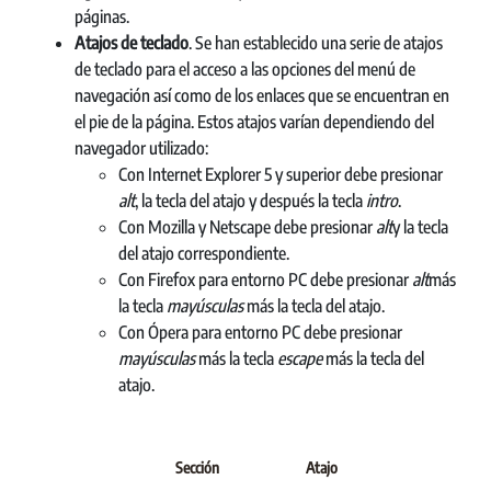
páginas.
Atajos de teclado
. Se han establecido una serie de atajos
de teclado para el acceso a las opciones del menú de
navegación así como de los enlaces que se encuentran en
el pie de la página. Estos atajos varían dependiendo del
navegador utilizado:
Con Internet Explorer 5 y superior debe presionar
alt
, la tecla del atajo y después la tecla
intro
.
Con Mozilla y Netscape debe presionar
alt
y la tecla
del atajo correspondiente.
Con Firefox para entorno PC debe presionar
alt
más
la tecla
mayúsculas
más la tecla del atajo.
Con Ópera para entorno PC debe presionar
mayúsculas
más la tecla
escape
más la tecla del
atajo.
Sección
Atajo