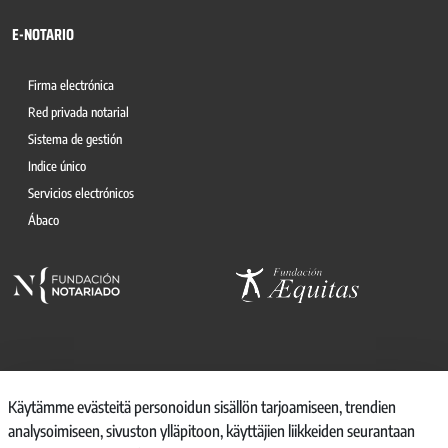
E-NOTARIO
Firma electrónica
Red privada notarial
Sistema de gestión
Indice único
Servicios electrónicos
Ábaco
© 2026, CONSEJO GENERAL DEL NOTARIO
Käytämme evästeitä personoidun sisällön tarjoamiseen, trendien
analysoimiseen, sivuston ylläpitoon, käyttäjien liikkeiden seurantaan
CANAL INTERNO DE INFORMACIÓN