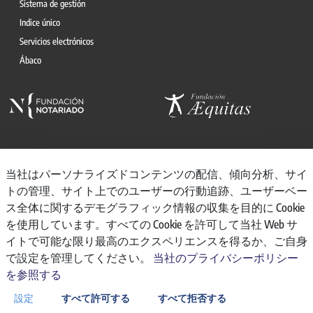
Sistema de gestión
Indice único
Servicios electrónicos
Ábaco
当社はパーソナライズドコンテンツの配信、傾向分析、サイ
© 2026, CONSEJO GENERAL DEL NOTARIO
トの管理、サイト上でのユーザーの行動追跡、ユーザーベー
ス全体に関するデモグラフィック情報の収集を目的に Cookie
CANAL INTERNO DE INFORMACIÓN
を使用しています。すべての Cookie を許可して当社 Web サ
REGISTRO DE ACTIVIDADES DE TRATAMIENTO
イトで可能な限り最高のエクスペリエンスを得るか、ご自身
AVISO LEGAL
で設定を管理してください。
当社のプライバシーポリシー
POLÍTICA DE PRIVACIDAD
を参照する
POLÍTICA DE COOKIES
ACCESIBILIDAD
設定
すべて許可する
すべて拒否する
BACKOFFICE