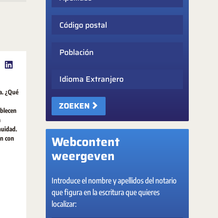
Código postal
Población
Idioma Extranjero
a. ¿Qué
ZOEKEN
ablecen
a
nuidad.
Webcontent
an con
weergeven
Introduce el nombre y apellidos del notario
que figura en la escritura que quieres
localizar: