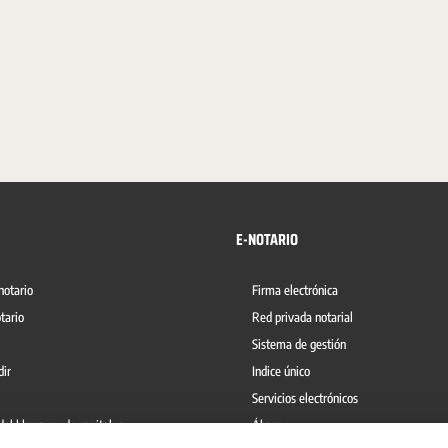
E-NOTARIO
notario
Firma electrónica
tario
Red privada notarial
Sistema de gestión
dir
Indice único
Servicios electrónicos
del blanqueo de capitales
Ábaco