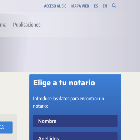
ACCESO AL SIC
MAPA WEB
ES
EN
orma
Publicaciones
Elige a tu notario
Introduce los datos para encontrar un
notario:
Nombre
Apellidos