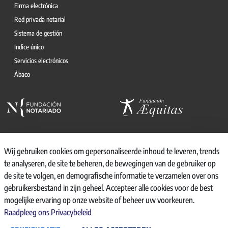
Firma electrónica
Red privada notarial
Sistema de gestión
Indice único
Servicios electrónicos
Ábaco
Wij gebruiken cookies om gepersonaliseerde inhoud te leveren, trends
te analyseren, de site te beheren, de bewegingen van de gebruiker op
© 2026, CONSEJO GENERAL DEL NOTARIO
de site te volgen, en demografische informatie te verzamelen over ons
CANAL INTERNO DE INFORMACIÓN
gebruikersbestand in zijn geheel. Accepteer alle cookies voor de best
REGISTRO DE ACTIVIDADES DE TRATAMIENTO
mogelijke ervaring op onze website of beheer uw voorkeuren.
AVISO LEGAL
Raadpleeg ons Privacybeleid
POLÍTICA DE PRIVACIDAD