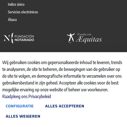
Indice único
Servicios electrónicos
Ábaco
Wij gebruiken cookies om gepersonaliseerde inhoud te leveren, trends
te analyseren, de site te beheren, de bewegingen van de gebruiker op
© 2026, CONSEJO GENERAL DEL NOTARIO
de site te volgen, en demografische informatie te verzamelen over ons
CANAL INTERNO DE INFORMACIÓN
gebruikersbestand in zijn geheel. Accepteer alle cookies voor de best
REGISTRO DE ACTIVIDADES DE TRATAMIENTO
mogelijke ervaring op onze website of beheer uw voorkeuren.
AVISO LEGAL
Raadpleeg ons Privacybeleid
POLÍTICA DE PRIVACIDAD
CONFIGURATIE
ALLES ACCEPTEREN
POLÍTICA DE COOKIES
ACCESIBILIDAD
ALLES WEIGEREN
BACKOFFICE