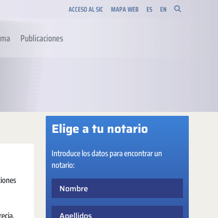
ACCESO AL SIC
MAPA WEB
ES
EN
orma
Publicaciones
Elige a tu notario
Introduce los datos para encontrar un
notario:
ciones
Nombre
Apellidos
ecia,