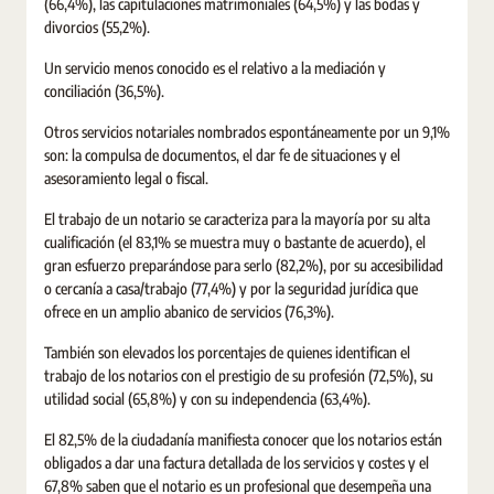
(66,4%), las capitulaciones matrimoniales (64,5%) y las bodas y
divorcios (55,2%).
Un servicio menos conocido es el relativo a la mediación y
conciliación (36,5%).
Otros servicios notariales nombrados espontáneamente por un 9,1%
son: la compulsa de documentos, el dar fe de situaciones y el
asesoramiento legal o fiscal.
El trabajo de un notario se caracteriza para la mayoría por su alta
cualificación (el 83,1% se muestra muy o bastante de acuerdo), el
gran esfuerzo preparándose para serlo (82,2%), por su accesibilidad
o cercanía a casa/trabajo (77,4%) y por la seguridad jurídica que
ofrece en un amplio abanico de servicios (76,3%).
También son elevados los porcentajes de quienes identifican el
trabajo de los notarios con el prestigio de su profesión (72,5%), su
utilidad social (65,8%) y con su independencia (63,4%).
El 82,5% de la ciudadanía manifiesta conocer que los notarios están
obligados a dar una factura detallada de los servicios y costes y el
67,8% saben que el notario es un profesional que desempeña una