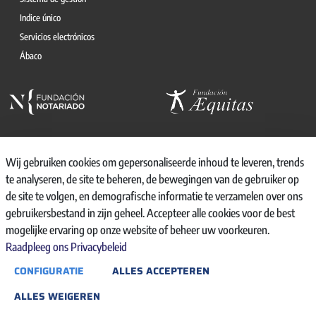
Indice único
Servicios electrónicos
Ábaco
Wij gebruiken cookies om gepersonaliseerde inhoud te leveren, trends
te analyseren, de site te beheren, de bewegingen van de gebruiker op
© 2026, CONSEJO GENERAL DEL NOTARIO
de site te volgen, en demografische informatie te verzamelen over ons
CANAL INTERNO DE INFORMACIÓN
gebruikersbestand in zijn geheel. Accepteer alle cookies voor de best
REGISTRO DE ACTIVIDADES DE TRATAMIENTO
mogelijke ervaring op onze website of beheer uw voorkeuren.
AVISO LEGAL
Raadpleeg ons Privacybeleid
POLÍTICA DE PRIVACIDAD
CONFIGURATIE
ALLES ACCEPTEREN
POLÍTICA DE COOKIES
ACCESIBILIDAD
ALLES WEIGEREN
BACKOFFICE