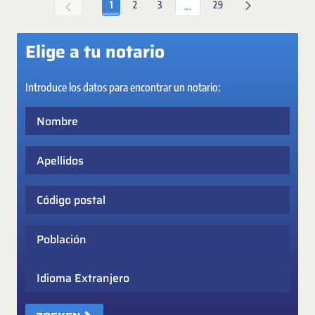
Pagina
Pagina
Pagina
Pagina
1
2
3
29
Tussenpagina's Gebruik de TA
...
Elige a tu notario
Introduce los datos para encontrar un notario:
Nombre
Apellidos
Código postal
Población
Idioma Extranjero