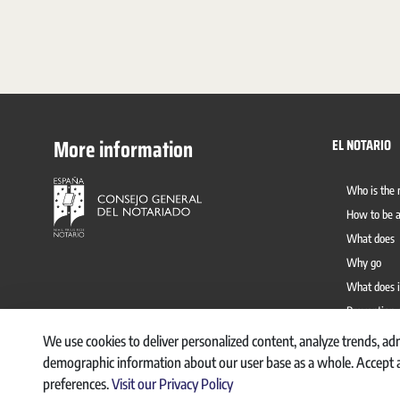
More information
EL NOTARIO
Who is the 
How to be a
What does
Why go
What does i
Prevention 
We use cookies to deliver personalized content, analyze trends, adm
demographic information about our user base as a whole. Accept al
preferences.
Visit our Privacy Policy
CANAL INTE
© 2026, CONSEJO GENERAL DEL NOTARIO