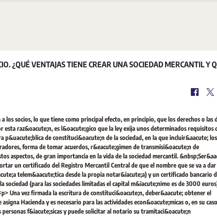
IO. ¿QUÉ VENTAJAS TIENE CREAR UNA SOCIEDAD MERCANTIL Y 
 los socios, lo que tiene como principal efecto, en principio, que los derechos o las
or esta raz&oacute;n, es l&oacute;gico que la ley exija unos determinados requisitos 
a p&uacute;blica de constituci&oacute;n de la sociedad, en la que incluir&aacute; los
tradores, forma de tomar acuerdos, r&eacute;gimen de transmisi&oacute;n de
estos aspectos, de gran importancia en la vida de la sociedad mercantil. &nbsp;Ser&aa
rtar un certificado del Registro Mercantil Central de que el nombre que se va a dar 
cute;a telem&aacute;tica desde la propia notar&iacute;a) y un certificado bancario 
a sociedad (para las sociedades limitadas el capital m&iacute;nimo es de 3000 euros)
<p> Una vez firmada la escritura de constituci&oacute;n, deber&aacute; obtener el
e asigna Hacienda y es necesario para las actividades econ&oacute;micas o, en su caso
as personas f&iacute;sicas y puede solicitar al notario su tramitaci&oacute;n