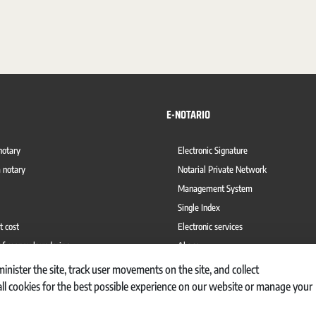
E-NOTARIO
notary
Electronic Signature
 notary
Notarial Private Network
Management System
Single Index
t cost
Electronic services
of money laundering
Abaco
inister the site, track user movements on the site, and collect
l cookies for the best possible experience on our website or manage your
RNO DE INFORMACIÓN
REGISTRO DE ACTIVIDADES DE TRATAMIENTO
AVISO LEGAL
POL