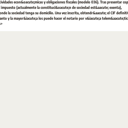
idades econ&oacute;micas y obligaciones fiscales (modelo 036). Tras presentar copi
l impuesto (actualmente la constituci&oacute;n de sociedad est&aacute; exenta),
onde la sociedad tenga su domicilio. Una vez inscrita, obtendr&aacute; el CIF definiti
anto y la mayor&iacute;a los puede hacer el notario por v&iacute;a telem&aacute;tic
p>