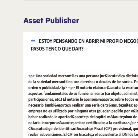
Asset Publisher
ESTOY PENSANDO EN ABRIR MI PROPIO NEGOC
PASOS TENGO QUE DAR?
<p> Una sociedad mercantil es una persona jur&iacute;dica distinta a
de la sociedad mercantil no son derechos o deudas de los socios. P
orden y publicidad.</p> <p> El notario elaborar&aacute; la escritur
aspectos fundamentales de su funcionamiento (su objeto, adminis
participaciones, etc.) El notario le aconsejar&aacute; sobre todos 
necesario tambi&eacute;n realizar una serie de tr&aacute;mites: apo
empresa no es utilizado por ninguna otra (pueden pedirlo por v&ia
haber realizado la aportaci&oacute;n del capital m&iacute;nimo de l
notario incorporar&aacute; ambos certificados a la escritura.</p> 
C&oacute;digo de Identificaci&oacute;n Fiscal (CIF) provisional, qu
recibir subvenciones. El CIF ser&iacute;a el equivalente al DNI de l