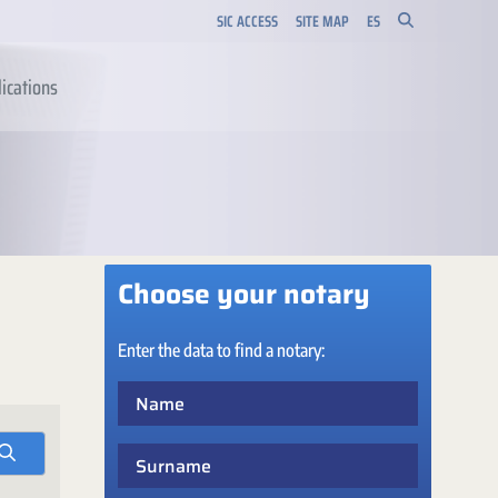
SIC ACCESS
SITE MAP
ES
ications
Choose your notary
Enter the data to find a notary:
Name
Surname