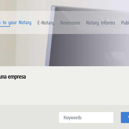
 to your Notary
E-Notary
Newsroom
Notary Informs
Publ
 una empresa
Keywords