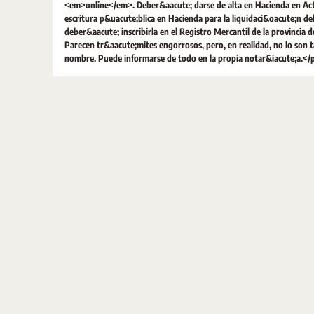
<em>online</em>. Deber&aacute; darse de alta en Hacienda en Activ
escritura p&uacute;blica en Hacienda para la liquidaci&oacute;n de
deber&aacute; inscribirla en el Registro Mercantil de la provincia d
Parecen tr&aacute;mites engorrosos, pero, en realidad, no lo son t
nombre. Puede informarse de todo en la propia notar&iacute;a.</