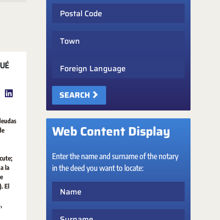
Postal Code
Town
Foreign Language
QUÉ
SEARCH
 deudas
Web Content Display
de
Enter the name and surname of the notary
cute;
in the deed you want to locate:
a la
de
. El
Name
,
Surname