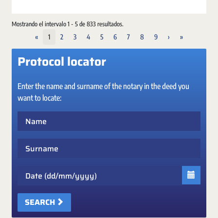
Mostrando el intervalo 1 - 5 de 833 resultados.
«
1
2
3
4
5
6
7
8
9
›
»
Protocol locator
Enter the name and surname of the notary in the deed you
want to locate:
Name
Surname
Date
SEARCH