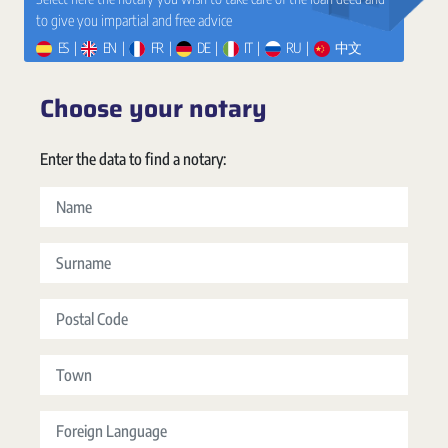
to give you impartial and free advice
ES
|
EN
|
FR
|
DE
|
IT
|
RU
|
中文
Choose your notary
Enter the data to find a notary:
Name
Surname
Postal Code
Town
Foreign Language