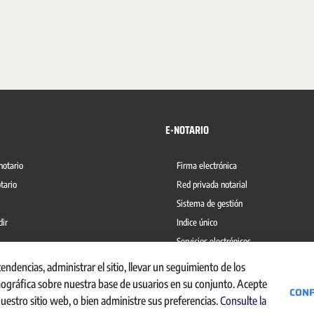
E-NOTARIO
notario
Firma electrónica
tario
Red privada notarial
Sistema de gestión
dir
Indice único
Servicios electrónicos
del blanqueo de capitales
Ábaco
dencias, administrar el sitio, llevar un seguimiento de los
mográfica sobre nuestra base de usuarios en su conjunto. Acepte
CONF
nuestro sitio web, o bien administre sus preferencias.
Consulte la