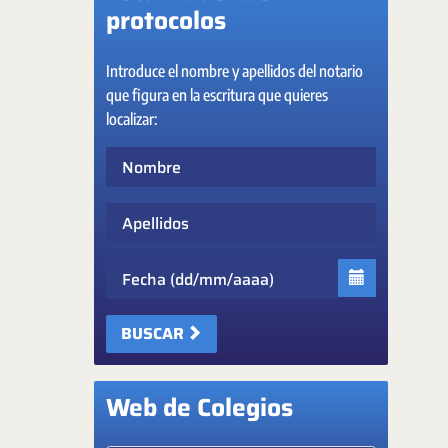
protocolos
Introduce el nombre y apellidos del notario
que figura en la escritura que quieres
localizar:
Nombre
Apellidos
Fecha
BUSCAR
Web de Colegios