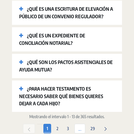
¿QUÉ ES UNA ESCRITURA DE ELEVACIÓN A
PÚBLICO DE UN CONVENIO REGULADOR?
¿QUÉ ES UN EXPEDIENTE DE
CONCILIACIÓN NOTARIAL?
¿QUÉ SON LOS PACTOS ASISTENCIALES DE
AYUDA MUTUA?
¿PARA HACER TESTAMENTO ES
NECESARIO SABER QUÉ BIENES QUIERES
DEJAR A CADA HIJO?
Mostrando el intervalo 1 - 13 de 365 resultados.
Página
Página
Página
Página
1
2
3
29
Páginas intermedias Use TAB p
...