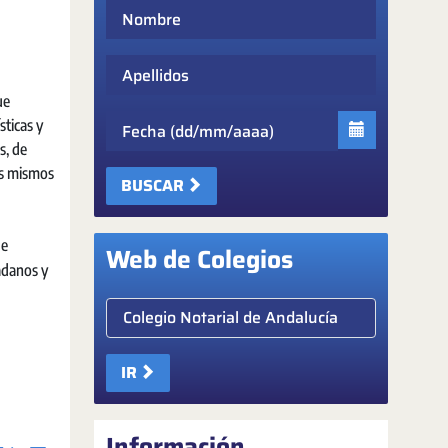
Nombre
Apellidos
ue
Fecha
sticas y
s, de
os mismos
BUSCAR
de
Web de Colegios
dadanos y
Elige colegio notarial
IR
Información