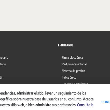
E-NOTARIO
notario
Firma electrónica
tario
Red privada notarial
Sistema de gestión
dir
Indice único
Servicios electrónicos
del blanqueo de capitales
Ábaco
dencias, administrar el sitio, llevar un seguimiento de los
mográfica sobre nuestra base de usuarios en su conjunto. Acepte
CONF
nuestro sitio web, o bien administre sus preferencias.
Consulte la