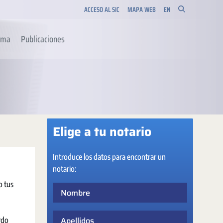
ACCESO AL SIC
MAPA WEB
EN
orma
Publicaciones
Elige a tu notario
Introduce los datos para encontrar un
notario:
o tus
Nombre
Apellidos
rdo