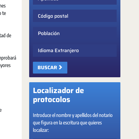
ones
o te
Código postal
Población
ntad de
Idioma Extranjero
omprobará
ayores
BUSCAR
Localizador de
protocolos
e
Introduce el nombre y apellidos del notario
que figura en la escritura que quieres
localizar: