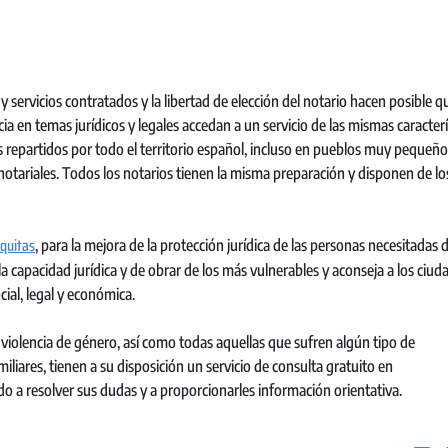
y servicios contratados y la libertad de elección del notario hacen posible q
a en temas jurídicos y legales accedan a un servicio de las mismas caracterí
os repartidos por todo el territorio español, incluso en pueblos muy pequeño
notariales. Todos los notarios tienen la misma preparación y disponen de l
quitas
, para la mejora de la protección jurídica de las personas necesitadas 
 la capacidad jurídica y de obrar de los más vulnerables y aconseja a los ciu
cial, legal y económica.
violencia de género, así como todas aquellas que sufren algún tipo de
iliares, tienen a su disposición un servicio de consulta gratuito en
gido a resolver sus dudas y a proporcionarles información orientativa.