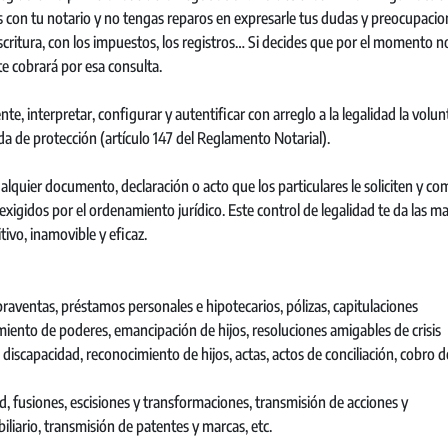
es con tu notario y no tengas reparos en expresarle tus dudas y preocupaci
escritura, con los impuestos, los registros… Si decides que por el momento n
te cobrará por esa consulta.
nte, interpretar, configurar y autentificar con arreglo a la legalidad la volu
da de protección (artículo 147 del Reglamento Notarial).
ualquier documento, declaración o acto que los particulares le soliciten y c
exigidos por el ordenamiento jurídico. Este control de legalidad te da las m
tivo, inamovible y eficaz.
raventas, préstamos personales e hipotecarios, pólizas, capitulaciones
miento de poderes, emancipación de hijos, resoluciones amigables de crisis
discapacidad, reconocimiento de hijos, actas, actos de conciliación, cobro d
ad, fusiones, escisiones y transformaciones, transmisión de acciones y
iliario, transmisión de patentes y marcas, etc.