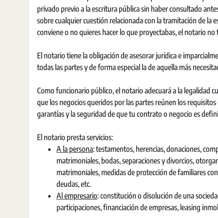
privado previo a la escritura pública sin haber consultado ant
sobre cualquier cuestión relacionada con la tramitación de la 
conviene o no quieres hacer lo que proyectabas, el notario no 
El notario tiene la obligación de asesorar jurídica e imparcialme
todas las partes y de forma especial la de aquella más necesita
Como funcionario público, el notario adecuará a la legalidad c
que los negocios queridos por las partes reúnen los requisitos 
garantías y la seguridad de que tu contrato o negocio es defini
El notario presta servicios:
A la persona
: testamentos, herencias, donaciones, comp
matrimoniales, bodas, separaciones y divorcios, otorga
matrimoniales, medidas de protección de familiares con 
deudas, etc.
Al empresario
: constitución o disolución de una socied
participaciones, financiación de empresas, leasing inmob