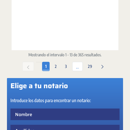
Mostrando el intervalo 1 - 13 de 365 resultados.
Página
Página
Página
Página
1
2
3
29
Páginas intermedias Use TAB p
...
Elige a tu notario
Introduce los datos para encontrar un notario:
Nombre
Apellidos