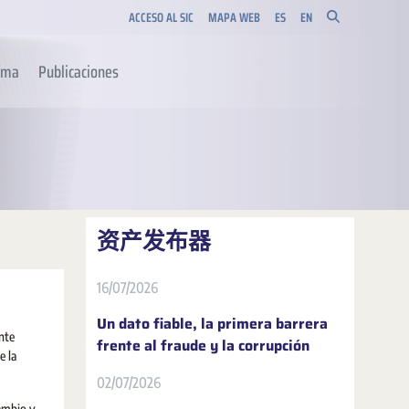
ACCESO AL SIC
MAPA WEB
ES
EN
orma
Publicaciones
资产发布器
16/07/2026
Un dato fiable, la primera barrera
nte
frente al fraude y la corrupción
e la
02/07/2026
cambio y