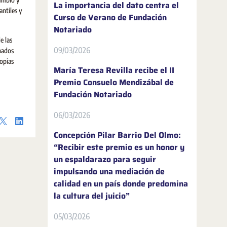
La importancia del dato centra el
ntiles y
Curso de Verano de Fundación
Notariado
e las
09/03/2026
inados
opias
María Teresa Revilla recibe el II
Premio Consuelo Mendizábal de
Fundación Notariado
06/03/2026
Concepción Pilar Barrio Del Olmo:
“Recibir este premio es un honor y
un espaldarazo para seguir
impulsando una mediación de
calidad en un país donde predomina
la cultura del juicio”
05/03/2026