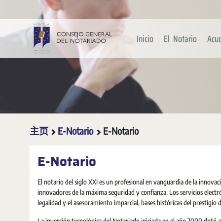
跳转到主内容
Inicio
El Notario
Acu
主页
E-Notario
E-Notario
E-Notario
El notario del siglo XXI es un profesional en vanguardia de la innova
innovadores de la máxima seguridad y confianza. Los servicios electrón
legalidad y el asesoramiento imparcial, bases históricas del prestigio 
La inversión tecnológica del Notariado iniciada en el año 2000 dotó 