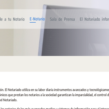
E-Notario
de a tu Notario
Sala de Prensa
El Notariado inf
ción. El Notariado utiliza en su labor diaria instrumentos avanzados y tecnológicame
icos que prestan los notarios a la sociedad garantizan la imparcialidad, el control d
del Notariado.
a los notarios de los más avanzados medios y sistemas de información para el inter