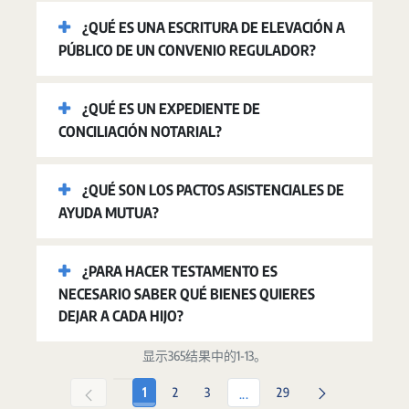
¿QUÉ ES UNA ESCRITURA DE ELEVACIÓN A
PÚBLICO DE UN CONVENIO REGULADOR?
¿QUÉ ES UN EXPEDIENTE DE
CONCILIACIÓN NOTARIAL?
¿QUÉ SON LOS PACTOS ASISTENCIALES DE
AYUDA MUTUA?
¿PARA HACER TESTAMENTO ES
NECESARIO SABER QUÉ BIENES QUIERES
DEJAR A CADA HIJO?
显示365结果中的1-13。
页面
页面
页面
页面
1
2
3
29
中间页面 使用 TAB 键进行
...