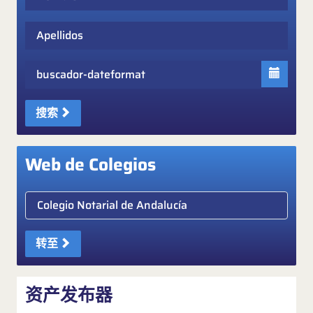
Apellidos
Fecha
搜索
Web de Colegios
Elige colegio notarial
转至
资产发布器