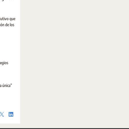
lutivo que
ión de los
legios
a única”