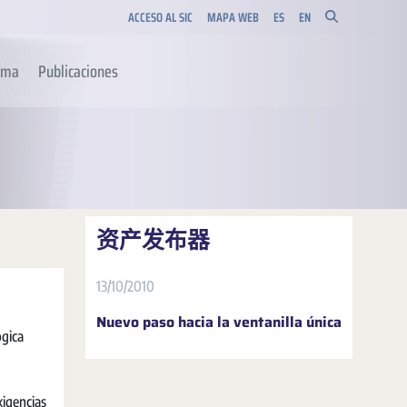
ACCESO AL SIC
MAPA WEB
ES
EN
orma
Publicaciones
资产发布器
13/10/2010
Nuevo paso hacia la ventanilla única
ógica
xigencias