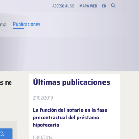
ACCESO AL SIC
MAPA WEB
EN
Publicaciones
orma
Últimas publicaciones
les me
21/02/2019
La función del notario en la fase
precontractual del préstamo
hipotecario
03/11/2014