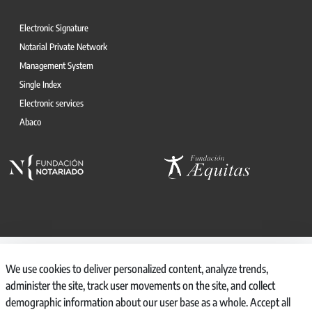
Electronic Signature
Notarial Private Network
Management System
Single Index
Electronic services
Abaco
© 2026, CONSEJO GENERAL DEL NOTARIO
We use cookies to deliver personalized content, analyze trends,
CANAL INTERNO DE INFORMACIÓN
administer the site, track user movements on the site, and collect
REGISTRO DE ACTIVIDADES DE TRATAMIENTO
demographic information about our user base as a whole. Accept all
AVISO LEGAL