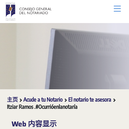
跳转到主内容
主页
Acude a tu Notario
El notario te asesora
Itziar Ramos .#Ocurrióenlanotaría
Web 内容显示