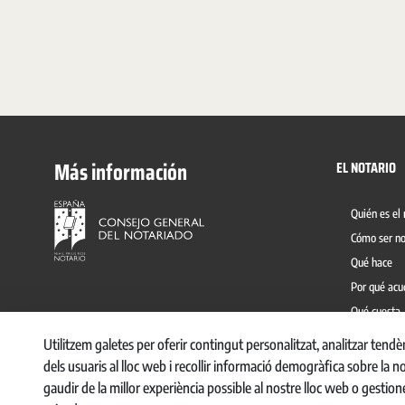
Más información
EL NOTARIO
Quién es el 
Cómo ser no
Qué hace
Por qué acu
Qué cuesta
Prevención 
Utilitzem galetes per oferir contingut personalitzat, analitzar tend
dels usuaris al lloc web i recollir informació demogràfica sobre la n
gaudir de la millor experiència possible al nostre lloc web o gestion