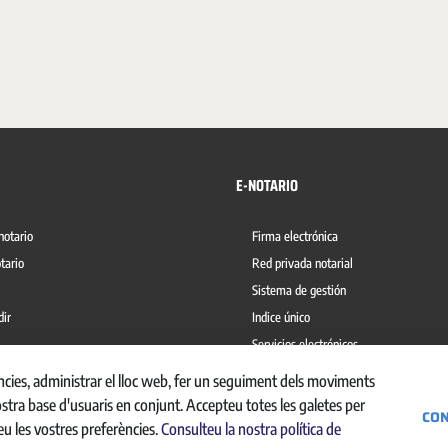
E-NOTARIO
notario
Firma electrónica
tario
Red privada notarial
Sistema de gestión
dir
Indice único
Servicios electrónicos
del blanqueo de capitales
Ábaco
ències, administrar el lloc web, fer un seguiment dels moviments
ostra base d'usuaris en conjunt. Accepteu totes les galetes per
CON
eu les vostres preferències.
Consulteu la nostra política de