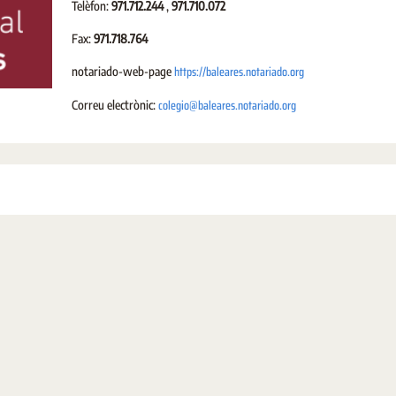
Telèfon:
971.712.244
,
971.710.072
Fax:
971.718.764
https://baleares.notariado.org
notariado-web-page
colegio@baleares.notariado.org
Correu electrònic: