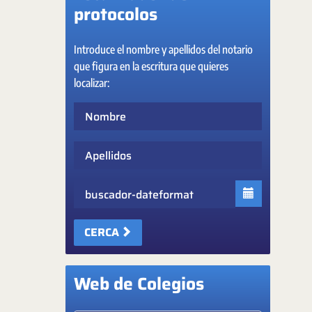
protocolos
Introduce el nombre y apellidos del notario
que figura en la escritura que quieres
localizar:
Nombre
Apellidos
Fecha
CERCA
Web de Colegios