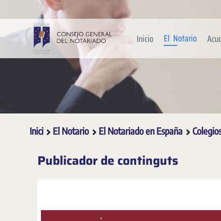
Salta al contingut principal
El Notario
Inicio
Acu
Inici
El Notario
El Notariado en España
Colegio
Publicador de continguts