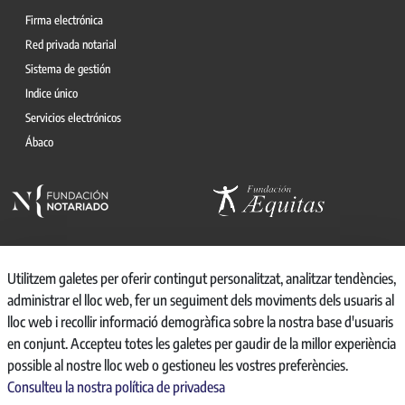
Firma electrónica
Red privada notarial
Sistema de gestión
Indice único
Servicios electrónicos
Ábaco
Utilitzem galetes per oferir contingut personalitzat, analitzar tendències,
administrar el lloc web, fer un seguiment dels moviments dels usuaris al
© 2026, CONSEJO GENERAL DEL NOTARIO
lloc web i recollir informació demogràfica sobre la nostra base d'usuaris
CANAL INTERNO DE INFORMACIÓN
en conjunt. Accepteu totes les galetes per gaudir de la millor experiència
REGISTRO DE ACTIVIDADES DE TRATAMIENTO
possible al nostre lloc web o gestioneu les vostres preferències.
AVISO LEGAL
Consulteu la nostra política de privadesa
POLÍTICA DE PRIVACIDAD