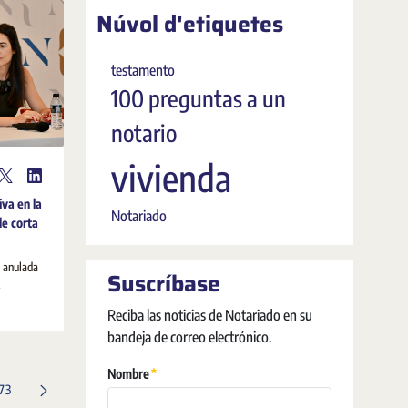
Núvol d'etiquetes
testamento
100 preguntas a un
notario
vivienda
iva en la
Notariado
de corta
a anulada
Suscríbase
.
Reciba las noticias de Notariado en su
bandeja de correo electrónico.
Obligatori
Nombre
Pàgina
173
s intermèdies Utilitzeu TAB per navegar.