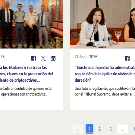
026
21 de jul. 2026
 a los titulares y rastrear las
"Existe una hipertrofia administrat
nes, claves en la prevención del
regulación del alquiler de vivienda 
ento de criptoactivos...
duración"
erdadera identidad de quienes están
Una futura regulación, que sustituya a l
s operaciones con criptoactivos...
por el Tribunal Supremo, debe evitar el..
Pàgina
Pàgina
Pàgina
1
2
3
Pàgine
...