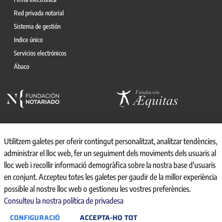
Red privada notarial
Sistema de gestión
Indice único
Servicios electrónicos
Ábaco
Utilitzem galetes per oferir contingut personalitzat, analitzar tendències,
administrar el lloc web, fer un seguiment dels moviments dels usuaris al
© 2026, CONSEJO GENERAL DEL NOTARIO
lloc web i recollir informació demogràfica sobre la nostra base d'usuaris
CANAL INTERNO DE INFORMACIÓN
en conjunt. Accepteu totes les galetes per gaudir de la millor experiència
REGISTRO DE ACTIVIDADES DE TRATAMIENTO
possible al nostre lloc web o gestioneu les vostres preferències.
AVISO LEGAL
Consulteu la nostra política de privadesa
POLÍTICA DE PRIVACIDAD
CONFIGURACIÓ
ACCEPTA-HO TOT
POLÍTICA DE COOKIES