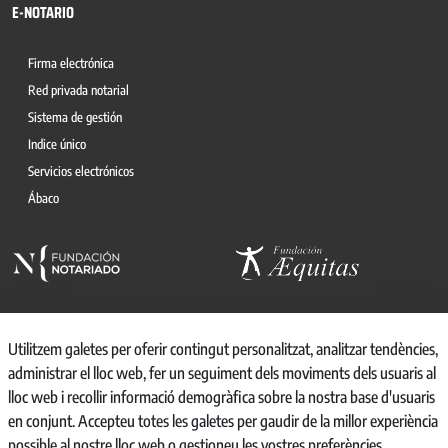
E-NOTARIO
Firma electrónica
Red privada notarial
Sistema de gestión
Indice único
Servicios electrónicos
Ábaco
Utilitzem galetes per oferir contingut personalitzat, analitzar tendències,
administrar el lloc web, fer un seguiment dels moviments dels usuaris al
© 2026, CONSEJO GENERAL DEL NOTARIO
lloc web i recollir informació demogràfica sobre la nostra base d'usuaris
CANAL INTERNO DE INFORMACIÓN
en conjunt. Accepteu totes les galetes per gaudir de la millor experiència
REGISTRO DE ACTIVIDADES DE TRATAMIENTO
possible al nostre lloc web o gestioneu les vostres preferències.