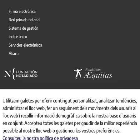
Firma electrónica
Red privada notarial
Sistema de gestión
Indice único
Servicios electrónicos
Ábaco
Utilitzem galetes per oferir contingut personalitzat, analitzar tendències,
administrar el lloc web, fer un seguiment dels moviments dels usuaris al
© 2026, CONSEJO GENERAL DEL NOTARIO
lloc web i recollir informació demogràfica sobre la nostra base d'usuaris
CANAL INTERNO DE INFORMACIÓN
en conjunt. Accepteu totes les galetes per gaudir de la millor experiència
REGISTRO DE ACTIVIDADES DE TRATAMIENTO
possible al nostre lloc web o gestioneu les vostres preferències.
AVISO LEGAL
Consulteu la nostra política de privadesa