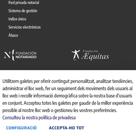
Red privada notarial
Sistema de gestión
Indice único
Servicios electrónicos
Ábaco
Utilitzem galetes per oferir contingut personalitzat, analitzar tendències,
administrar el lloc web, fer un seguiment dels moviments dels usuaris al
© 2026, CONSEJO GENERAL DEL NOTARIO
lloc web i recollir informació demogràfica sobre la nostra base d'usuaris
CANAL INTERNO DE INFORMACIÓN
en conjunt. Accepteu totes les galetes per gaudir de la millor experiència
REGISTRO DE ACTIVIDADES DE TRATAMIENTO
possible al nostre lloc web o gestioneu les vostres preferències.
AVISO LEGAL
Consulteu la nostra política de privadesa
POLÍTICA DE PRIVACIDAD
CONFIGURACIÓ
ACCEPTA-HO TOT
POLÍTICA DE COOKIES