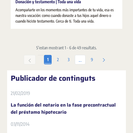
Donación y testamento | Toda una vida
Acompañarte en los momentos más importantes de tu vida, esa es
nuestra vocación: como cuando donaste a tus hijos aquel dinero o
cuando hiciste testamento. Cerca de ti. Toda una vida.
S'estan mostrant 1 - 6 de 49 resultats.
Pàgina
Pàgina
Pàgina
Pàgina
1
2
3
9
Pàgines intermèdies Utilitze
...
Publicador de continguts
21/02/2019
La función del notario en la fase precontractual
del préstamo hipotecario
03/11/2014