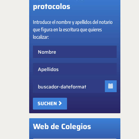
protocolos
Introduce el nombre y apellidos del notario
que figura en la escritura que quieres
localizar:
Nombre
Apellidos
Fecha
SUCHEN
Web de Colegios