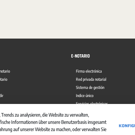
E-NOTARIO
notario
Firma electrónica
tario
Red privada notarial
Sistema de gestión
dir
Indice único
Servicios electrónicos
del blanqueo de capitales
Ábaco
 Trends zu analysieren, die Website zu verwalten,
sche Informationen über unsere Benutzerbasis insgesamt
KONFIG
fahrung auf unserer Website zu machen, oder verwalten Sie