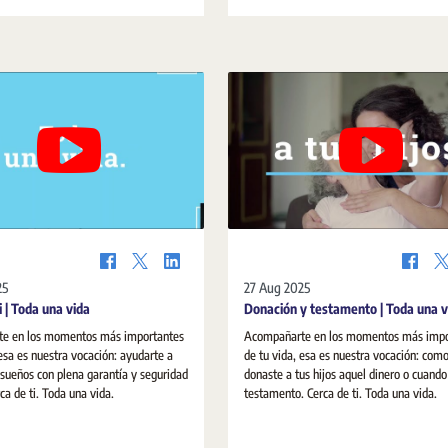
potencia la cultura del acuerdo y el papel
notarios en los Medios Alternativos de S
de Controversias.
25
27 Aug 2025
i | Toda una vida
Donación y testamento | Toda una v
e en los momentos más importantes
Acompañarte en los momentos más impo
 esa es nuestra vocación: ayudarte a
de tu vida, esa es nuestra vocación: com
s sueños con plena garantía y seguridad
donaste a tus hijos aquel dinero o cuando 
dica. Cerca de ti. Toda una vida.
testamento. Cerca de ti. Toda una vida.