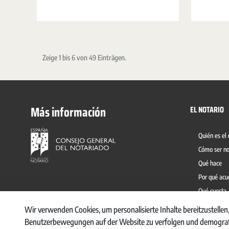
protocolo electrónico convive con el protocolo en
papel y permite dar un doble soporte a los
documentos notariales, con distinta finalidad, en
beneficio de la ciudadanía.
Zeige 1 bis 6 von 49 Einträgen.
Más información
EL NOTARIO
Quién es el 
Cómo ser no
Qué hace
Por qué acu
Qué cuesta
Prevención 
Wir verwenden Cookies, um personalisierte Inhalte bereitzustellen,
Benutzerbewegungen auf der Website zu verfolgen und demografi