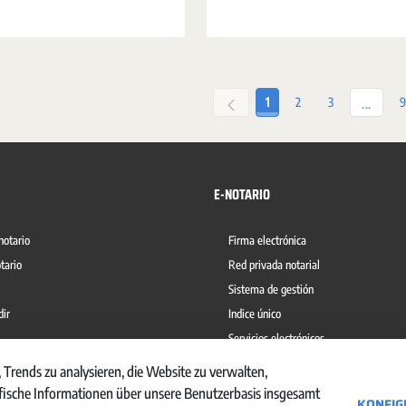
Seite
Seite
Seite
S
1
2
3
9
Zwisch
...
E-NOTARIO
notario
Firma electrónica
tario
Red privada notarial
Sistema de gestión
dir
Indice único
Servicios electrónicos
del blanqueo de capitales
Ábaco
 Trends zu analysieren, die Website zu verwalten,
sche Informationen über unsere Benutzerbasis insgesamt
KONFIG