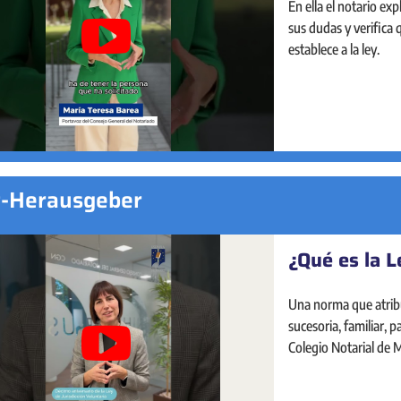
Sede Electrónica Nota
En ella el notario ex
de manera presencial 
sus dudas y verifica
y la seguridad jurídi
establece a la ley.
empresas: los notari
de toda su andadura 
t-Herausgeber
¿Qué es la L
Portal Estad
Una norma que atrib
El Portal Estadístico 
sucesoria, familiar, 
análisis del mercado 
Colegio Notarial de 
navegación, visual e 
dio respuesta.
indicadores sobre la 