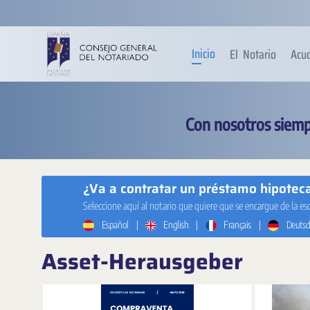
Zum Hauptinhalt springen
Inicio
El Notario
Acu
Con nosotros siemp
¿Va a contratar un préstamo hipotecar
Seleccione aquí al notario que quiere que se encargue de la es
Español
|
English
|
Français
|
Deutsc
Asset-Herausgeber