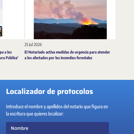
25 Jul 2026
pa a los
El Notariado activa medidas de urgencia para atender
tura Pública'
a los afectados por los incendios forestales
Localizador de protocolos
Introduce el nombre y apellidos del notario que figura en
la escritura que quieres localizar:
Nombre