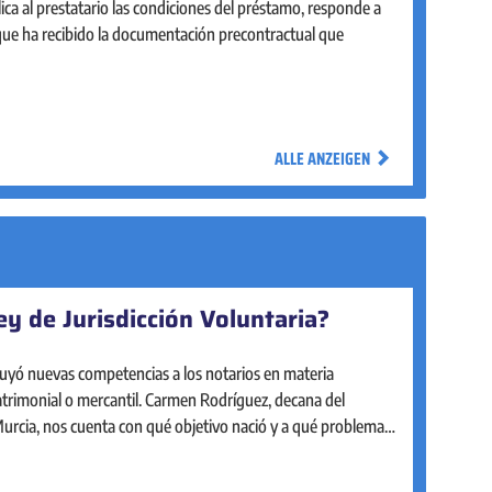
rial, de forma ágil y accesible, con la misma seguridad que
plica al prestatario las condiciones del préstamo, responde a
en la notaría. La intervención notarial garantiza la legalidad
 que ha recibido la documentación precontractual que
ca de los actos mercantiles que realizan pequeñas y medianas
os acompañan a las pymes desde su constitución y a lo largo
empresarial.
ALLE ANZEIGEN
ALLE ANZEIGEN
ey de Jurisdicción Voluntaria?
ístico del Notariado
uyó nuevas competencias a los notarios en materia
del Notariado está diseñado para facilitar la consulta y el
patrimonial o mercantil. Carmen Rodríguez, decana del
inmobiliario en nuestro país. Cuenta con un mapa de fácil
Murcia, nos cuenta con qué objetivo nació y a qué problemas
interactivo para explorar y obtener los principales
vivienda.