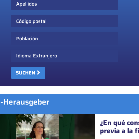
Apellidos
Código postal
Población
Idioma Extranjero
SUCHEN
t-Herausgeber
¿En qué cons
¿Se pueden o
previa a la 
Sí. Desde 2023, la ma