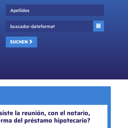
Apellidos
Fecha
SUCHEN
iste la reunión, con el notario,
torgar actos societarios online?
firma del préstamo hipotecario?
yoría de actos societarios pueden realizarse online, en la