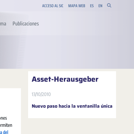
ACCESO AL SIC
MAPA WEB
ES
EN
orma
Publicaciones
Asset-Herausgeber
13/10/2010
Nuevo paso hacia la ventanilla única
ones
permiten
a del