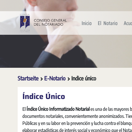
Zum Hauptinhalt springen
Inicio
El Notario
Acu
Startseite
E-Notario
Indice único
Índice Único
El
Índice Único Informatizado Notarial
es una de las mayores b
documentos notariales, convenientemente anonimizados. Tiene 
Públicas y en su labor en la prevención y lucha contra el blanq
elaborar estadísticas de interés social y económico que el Nota