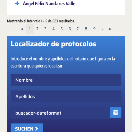
Ángel Félix Nanclares Valle
Mostrando el intervalo 1 - 5 de 833 resultados.
«
1
2
3
4
5
6
7
8
9
›
»
Localizador de protocolos
Introduce el nombre y apellidos del notario que figura en la
escritura que quieres localizar:
Nombre
Apellidos
Fecha
SUCHEN