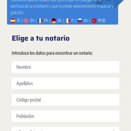
escritura de su préstamo y que le preste asesoramiento imparcial y
gratuito
ES
|
EN
|
FR
|
DE
|
IT
|
RU
|
中文
Elige a tu notario
Introduce los datos para encontrar un notario:
Nombre
Apellidos
Código postal
Población
Idioma Extranjero