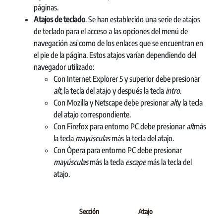
páginas.
Atajos de teclado
. Se han establecido una serie de atajos
de teclado para el acceso a las opciones del menú de
navegación así como de los enlaces que se encuentran en
el pie de la página. Estos atajos varían dependiendo del
navegador utilizado:
Con Internet Explorer 5 y superior debe presionar
alt
, la tecla del atajo y después la tecla
intro
.
Con Mozilla y Netscape debe presionar
alt
y la tecla
del atajo correspondiente.
Con Firefox para entorno PC debe presionar
alt
más
la tecla
mayúsculas
más la tecla del atajo.
Con Ópera para entorno PC debe presionar
mayúsculas
más la tecla
escape
más la tecla del
atajo.
Sección
Atajo