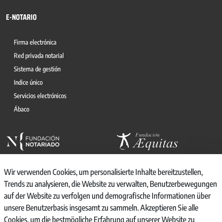
E-NOTARIO
Firma electrónica
Red privada notarial
Sistema de gestión
Indice único
Servicios electrónicos
Ábaco
Wir verwenden Cookies, um personalisierte Inhalte bereitzustellen,
Trends zu analysieren, die Website zu verwalten, Benutzerbewegungen
auf der Website zu verfolgen und demografische Informationen über
© 2026, CONSEJO GENERAL DEL NOTARIO
unsere Benutzerbasis insgesamt zu sammeln. Akzeptieren Sie alle
CANAL INTERNO DE INFORMACIÓN
Cookies, um die bestmögliche Erfahrung auf unserer Website zu