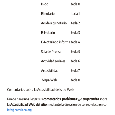
Inicio
tecla 0
El notario
tecla 1
Acude a tu notario
tecla 2
E-Notario
tecla 3
E-Notariado informa
tecla 4
Sala de Prensa
tecla 5
Actividad sociales
tecla 6
Accesibilidad
tecla 7
Mapa Web
tecla 8
Comentarios sobre la Accesibilidad del sitio Web
Puede hacernos llegar sus
comentarios
,
problemas
y/o
sugerencias
sobre
la
Accesibilidad Web del sitio
mediante la dirección de correo electrónico
info@notariado.org