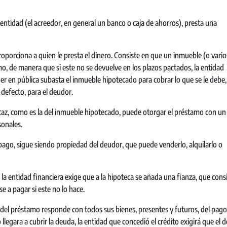
entidad (el acreedor, en general un banco o caja de ahorros), presta una
proporciona a quien le presta el dinero. Consiste en que un inmueble (o vario
mo, de manera que si este no se devuelve en los plazos pactados, la entidad
r en pública subasta el inmueble hipotecado para cobrar lo que se le debe,
defecto, para el deudor.
icaz, como es la del inmueble hipotecado, puede otorgar el préstamo con un
sonales.
mpago, sigue siendo propiedad del deudor, que puede venderlo, alquilarlo o
 la entidad financiera exige que a la hipoteca se añada una fianza, que cons
 a pagar si este no lo hace.
 del préstamo responde con todos sus bienes, presentes y futuros, del pago
llegara a cubrir la deuda, la entidad que concedió el crédito exigirá que el 