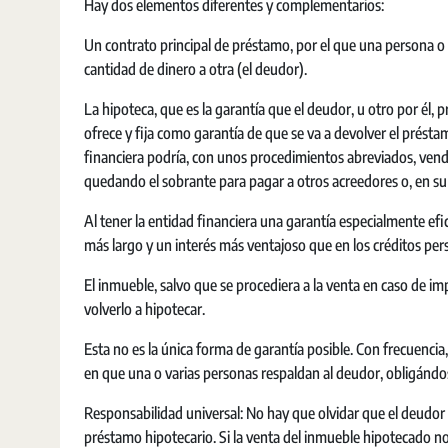
Hay dos elementos diferentes y complementarios:
Un contrato principal de préstamo, por el que una persona o 
cantidad de dinero a otra (el deudor).
La hipoteca, que es la garantía que el deudor, u otro por él, 
ofrece y fija como garantía de que se va a devolver el présta
financiera podría, con unos procedimientos abreviados, vende
quedando el sobrante para pagar a otros acreedores o, en su 
Al tener la entidad financiera una garantía especialmente ef
más largo y un interés más ventajoso que en los créditos per
El inmueble, salvo que se procediera a la venta en caso de i
volverlo a hipotecar.
Esta no es la única forma de garantía posible. Con frecuencia,
en que una o varias personas respaldan al deudor, obligándose
Responsabilidad universal: No hay que olvidar que el deudor
préstamo hipotecario. Si la venta del inmueble hipotecado no 