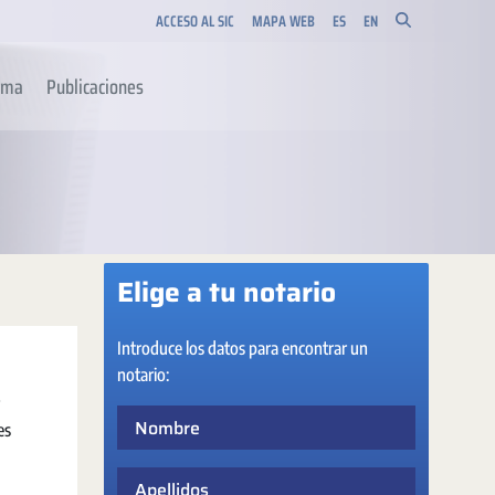
ACCESO AL SIC
MAPA WEB
ES
EN
orma
Publicaciones
Elige a tu notario
Introduce los datos para encontrar un
notario:
Nombre
es
Apellidos