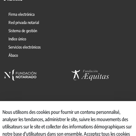
Firma electrónica
Red privada notarial
Sistema de gestión
Indice único
Servicios electrónicos
Ábaco
© 2026, CONSEJO GENERAL DEL NOTARIO
Nous utilisons des cookies pour fournir un contenu personnalisé,
analyser les tendances, administrer le site, suivre les mouvements des
CANAL INTERNO DE INFORMACIÓN
utilisateurs sur le site et collecter des informations démographiques sur
REGISTRO DE ACTIVIDADES DE TRATAMIENTO
notre base d'utilisateurs dans son ensemble. Acceptez tous les cookies
AVISO LEGAL