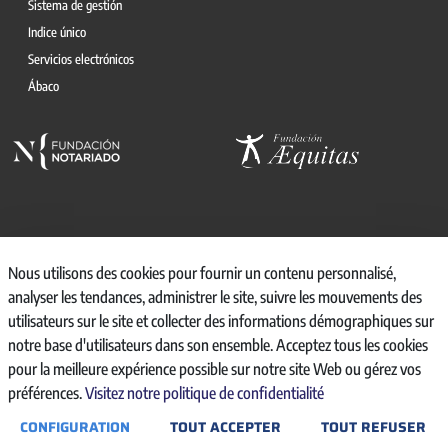
Sistema de gestión
Indice único
Servicios electrónicos
Ábaco
© 2026, CONSEJO GENERAL DEL NOTARIO
Nous utilisons des cookies pour fournir un contenu personnalisé,
analyser les tendances, administrer le site, suivre les mouvements des
CANAL INTERNO DE INFORMACIÓN
utilisateurs sur le site et collecter des informations démographiques sur
REGISTRO DE ACTIVIDADES DE TRATAMIENTO
notre base d'utilisateurs dans son ensemble. Acceptez tous les cookies
AVISO LEGAL
pour la meilleure expérience possible sur notre site Web ou gérez vos
POLÍTICA DE PRIVACIDAD
préférences.
Visitez notre politique de confidentialité
POLÍTICA DE COOKIES
ACCESIBILIDAD
CONFIGURATION
TOUT ACCEPTER
TOUT REFUSER
BACKOFFICE