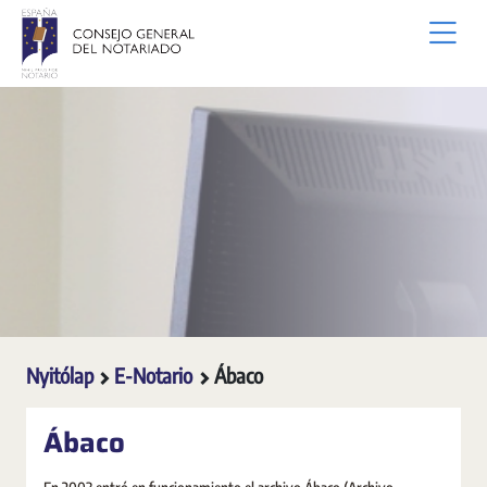
Ugrás a fő tartalomhoz
Nyitólap
E-Notario
Ábaco
Ábaco