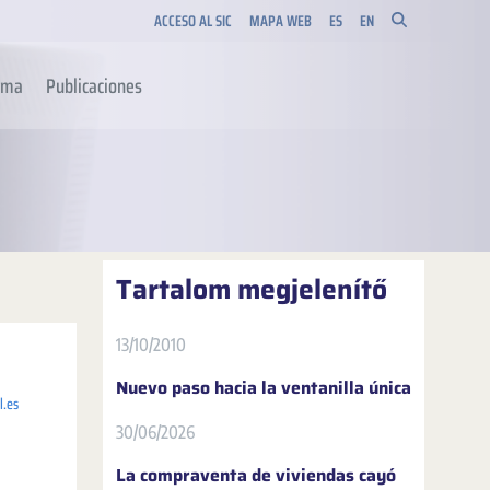
ACCESO AL SIC
MAPA WEB
ES
EN
orma
Publicaciones
Tartalom megjelenítő
13/10/2010
Nuevo paso hacia la ventanilla única
l.es
30/06/2026
La compraventa de viviendas cayó