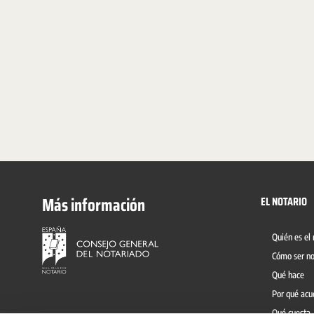
Más información
EL NOTARIO
Quién es el 
Cómo ser no
Qué hace
Por qué acu
Qué cuesta