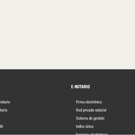
E-NOTARIO
notario
Firma electrónica
tario
Red privada notarial
Sistema de gestión
dir
Indice único
Servicios electrónicos