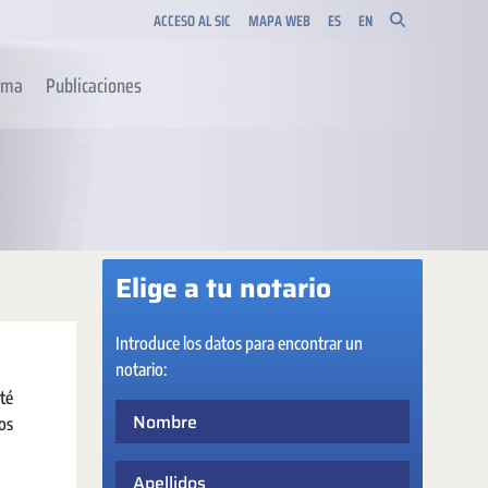
ACCESO AL SIC
MAPA WEB
ES
EN
orma
Publicaciones
Elige a tu notario
Introduce los datos para encontrar un
notario:
té
Nombre
os
Apellidos