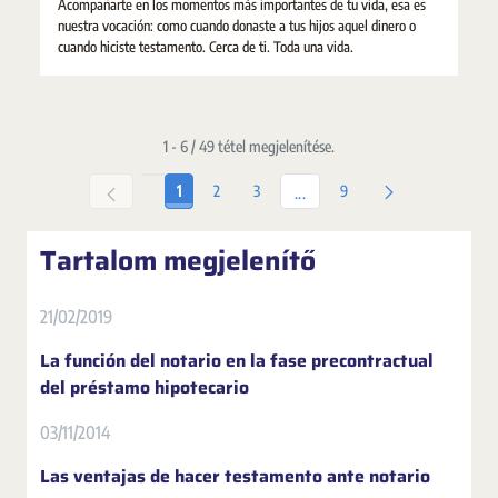
Acompañarte en los momentos más importantes de tu vida, esa es
nuestra vocación: como cuando donaste a tus hijos aquel dinero o
cuando hiciste testamento. Cerca de ti. Toda una vida.
1 - 6 / 49 tétel megjelenítése.
Oldal
Oldal
Oldal
Oldal
1
2
3
9
Köztes oldalak Navigáljon a T
...
Tartalom megjelenítő
21/02/2019
La función del notario en la fase precontractual
del préstamo hipotecario
03/11/2014
Las ventajas de hacer testamento ante notario