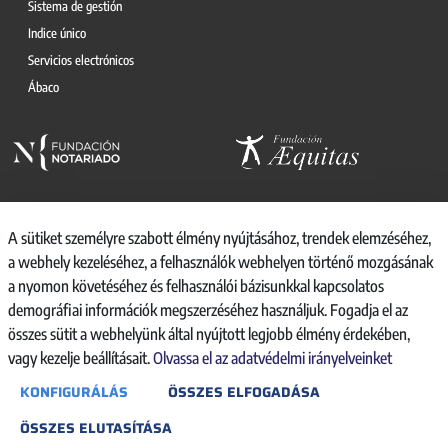
Sistema de gestión
Indice único
Servicios electrónicos
Ábaco
A sütiket személyre szabott élmény nyújtásához, trendek elemzéséhez,
a webhely kezeléséhez, a felhasználók webhelyen történő mozgásának
© 2026, CONSEJO GENERAL DEL NOTARIO
a nyomon követéséhez és felhasználói bázisunkkal kapcsolatos
CANAL INTERNO DE INFORMACIÓN
demográfiai információk megszerzéséhez használjuk. Fogadja el az
REGISTRO DE ACTIVIDADES DE TRATAMIENTO
összes sütit a webhelyünk által nyújtott legjobb élmény érdekében,
AVISO LEGAL
vagy kezelje beállításait.
Olvassa el az adatvédelmi irányelveinket
POLÍTICA DE PRIVACIDAD
KONFIGURÁLÁS
ÖSSZES ELFOGADÁSA
POLÍTICA DE COOKIES
ACCESIBILIDAD
ÖSSZES ELUTASÍTÁSA
BACKOFFICE