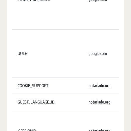
UULE
google.com
2
COOKIE_SUPPORT
notariado.org
U
GUEST_LANGUAGE_ID
notariado.org
U
JSESSIONID
notariado.org
S