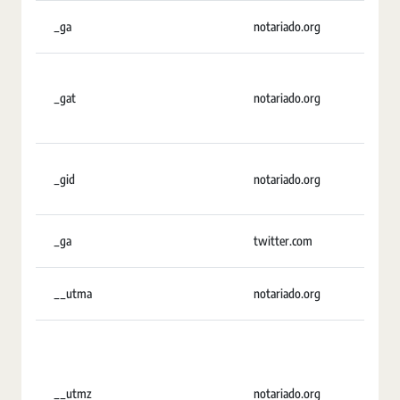
_ga
notariado.org
2 añ
_gat
notariado.org
Sesi
_gid
notariado.org
20 h
_ga
twitter.com
2 añ
__utma
notariado.org
2 añ
__utmz
notariado.org
6 me