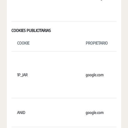
COOKIES PUBLICITARIAS
COOKIE
PROPIETARIO
D
1P_JAR
google.com
U
ANID
google.com
2