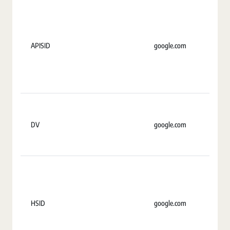
APISID
google.com
2
DV
google.com
S
HSID
google.com
2