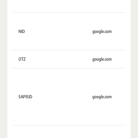
NID
google.com
7
OTZ
google.com
11
SAPISID
google.com
2