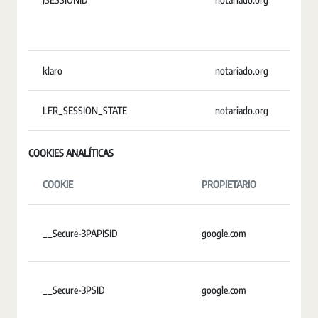
klaro
notariado.org
U
LFR_SESSION_STATE
notariado.org
S
COOKIES ANALÍTICAS
COOKIE
PROPIETARIO
DUR
__Secure-3PAPISID
google.com
2 añ
__Secure-3PSID
google.com
2 añ