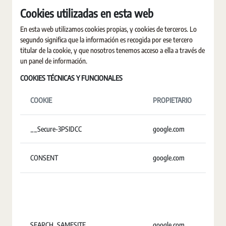
Cookies utilizadas en esta web
En esta web utilizamos cookies propias, y cookies de terceros. Lo
segundo significa que la información es recogida por ese tercero
titular de la cookie, y que nosotros tenemos acceso a ella a través de
un panel de información.
COOKIES TÉCNICAS Y FUNCIONALES
COOKIE
PROPIETARIO
D
__Secure-3PSIDCC
google.com
U
CONSENT
google.com
1
SEARCH_SAMESITE
google.com
4