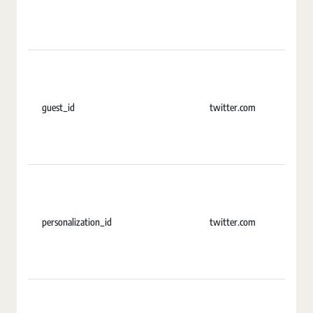
guest_id
twitter.com
U
personalization_id
twitter.com
2