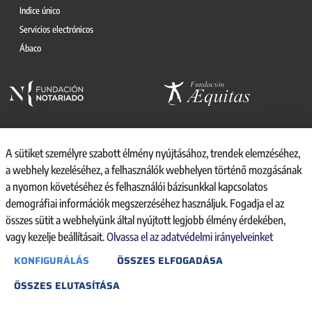
Indice único
Servicios electrónicos
Ábaco
A sütiket személyre szabott élmény nyújtásához, trendek elemzéséhez,
a webhely kezeléséhez, a felhasználók webhelyen történő mozgásának
© 2026, CONSEJO GENERAL DEL NOTARIO
a nyomon követéséhez és felhasználói bázisunkkal kapcsolatos
CANAL INTERNO DE INFORMACIÓN
demográfiai információk megszerzéséhez használjuk. Fogadja el az
REGISTRO DE ACTIVIDADES DE TRATAMIENTO
összes sütit a webhelyünk által nyújtott legjobb élmény érdekében,
AVISO LEGAL
vagy kezelje beállításait.
Olvassa el az adatvédelmi irányelveinket
POLÍTICA DE PRIVACIDAD
KONFIGURÁLÁS
ÖSSZES ELFOGADÁSA
POLÍTICA DE COOKIES
ACCESIBILIDAD
ÖSSZES ELUTASÍTÁSA
BACKOFFICE