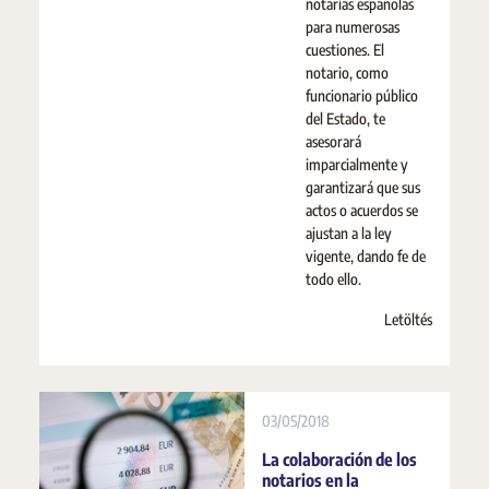
notarías españolas
para numerosas
cuestiones. El
notario, como
funcionario público
del Estado, te
asesorará
imparcialmente y
garantizará que sus
actos o acuerdos se
ajustan a la ley
vigente, dando fe de
todo ello.
Letöltés
03/05/2018
La colaboración de los
notarios en la