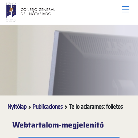
Ugrás a fő tartalomhoz
Nyitólap
Publicaciones
Te lo aclaramos: folletos
Webtartalom-megjelenítő